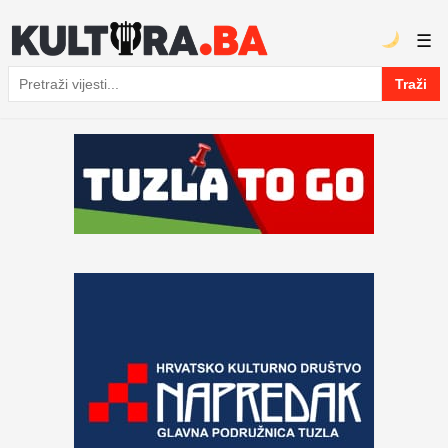
☰
Traži
Pretraga