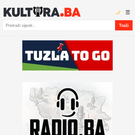
☰
Traži
Pretraga