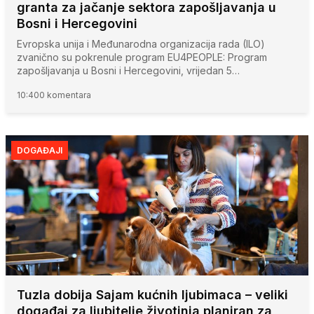
granta za jačanje sektora zapošljavanja u
Bosni i Hercegovini
Evropska unija i Međunarodna organizacija rada (ILO)
zvanično su pokrenule program EU4PEOPLE: Program
zapošljavanja u Bosni i Hercegovini, vrijedan 5…
10:40
0 komentara
DOGAĐAJI
Tuzla dobija Sajam kućnih ljubimaca – veliki
događaj za ljubitelje životinja planiran za