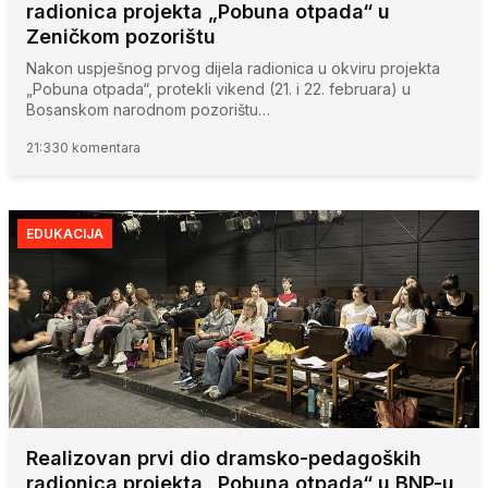
radionica projekta „Pobuna otpada“ u
Zeničkom pozorištu
Nakon uspješnog prvog dijela radionica u okviru projekta
„Pobuna otpada“, protekli vikend (21. i 22. februara) u
Bosanskom narodnom pozorištu…
21:33
0 komentara
EDUKACIJA
Realizovan prvi dio dramsko-pedagoških
radionica projekta „Pobuna otpada“ u BNP-u