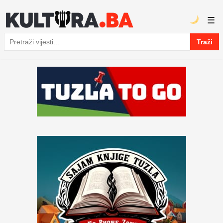
☰
Traži
Pretraga