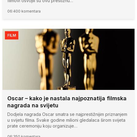
filmovi osvojili su ovu prestižnu…
06:40
0 komentara
FILM
Oscar – kako je nastala najpoznatija filmska
nagrada na svijetu
Dodjela nagrada Oscar smatra se najprestižnijim priznanjem
u svijetu filma. Svake godine milioni gledalaca širom svijeta
prate ceremoniju koju organizuje…
06:35
0 komentara