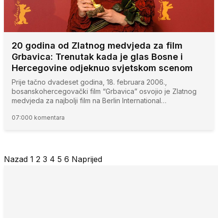
20 godina od Zlatnog medvjeda za film
Grbavica: Trenutak kada je glas Bosne i
Hercegovine odjeknuo svjetskom scenom
Prije tačno dvadeset godina, 18. februara 2006.,
bosanskohercegovački film “Grbavica” osvojio je Zlatnog
medvjeda za najbolji film na Berlin International…
07:00
0 komentara
Nazad
1
2
3
4
5
6
Naprijed
Posts
pagination