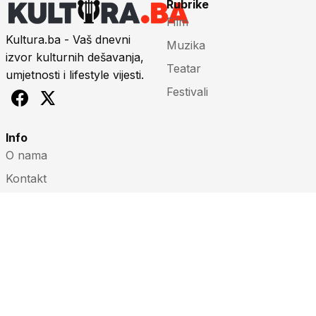
Rubrike
Film
Kultura.ba - Vaš dnevni
Muzika
izvor kulturnih dešavanja,
Teatar
umjetnosti i lifestyle vijesti.
Festivali
Info
O nama
Kontakt
Impressum
Marketing
Uslovi korištenja
© 2026 Kultura.ba. Sva prava zadržana.