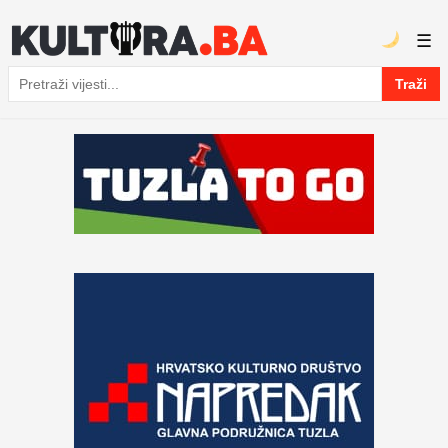
☰
Traži
Pretraga