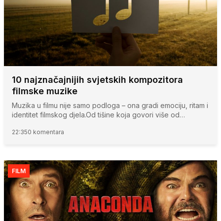
10 najznačajnijih svjetskih kompozitora
filmske muzike
Muzika u filmu nije samo podloga – ona gradi emociju, ritam i
identitet filmskog djela.Od tišine koja govori više od…
22:35
0 komentara
FILM