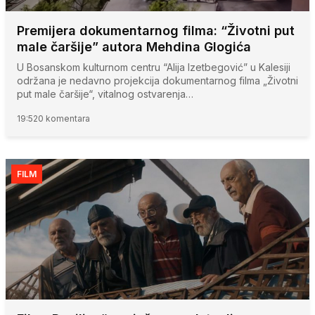
Premijera dokumentarnog filma: “Životni put
male čaršije” autora Mehdina Glogića
U Bosanskom kulturnom centru “Alija Izetbegović” u Kalesiji
održana je nedavno projekcija dokumentarnog filma „Životni
put male čaršije“, vitalnog ostvarenja…
19:52
0 komentara
FILM