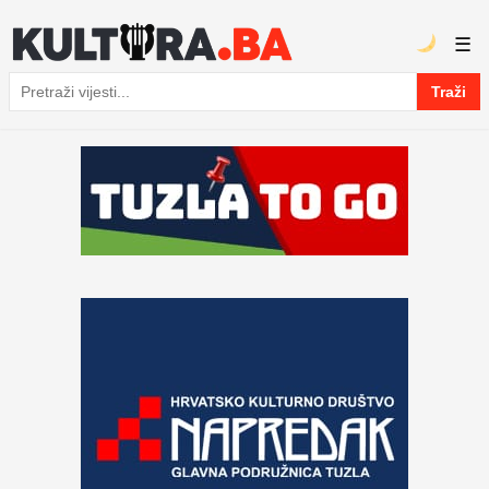
☰
Traži
Pretraga