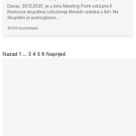
Danas, 30.12.2025, je u kinu Meeting Point održana II
Redovna skupština Udruženja filmskih radnika u BiH. Na
Skupštini je jednoglasno…
15:51
0 komentara
Nazad
1
…
3
4
5
6
Naprijed
Posts
pagination