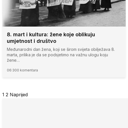
8. mart i kultura: žene koje oblikuju
umjetnost i društvo
Međunarodni dan žena, koji se širom svijeta obilježava 8.
marta, prilika je da se podsjetimo na važnu ulogu koju
žene…
06:30
0 komentara
1
2
Naprijed
Posts
pagination