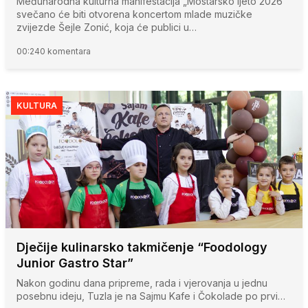
Međunarodna kulturna manifestacija „Mostarsko ljeto 2026“
svečano će biti otvorena koncertom mlade muzičke
zvijezde Šejle Zonić, koja će publici u…
00:24
0 komentara
KULTURA
Dječije kulinarsko takmičenje “Foodology
Junior Gastro Star”
Nakon godinu dana pripreme, rada i vjerovanja u jednu
posebnu ideju, Tuzla je na Sajmu Kafe i Čokolade po prvi…