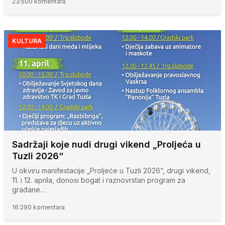
23:50
0 komentara
KULTURA
Sadržaji koje nudi drugi vikend „Proljeća u
Tuzli 2026“
U okviru manifestacije „Proljeće u Tuzli 2026“, drugi vikend,
11. i 12. aprila, donosi bogat i raznovrstan program za
građane…
16:29
0 komentara