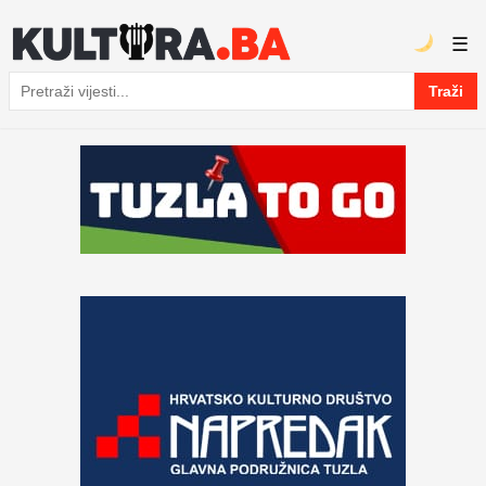
☰
Traži
Pretraga