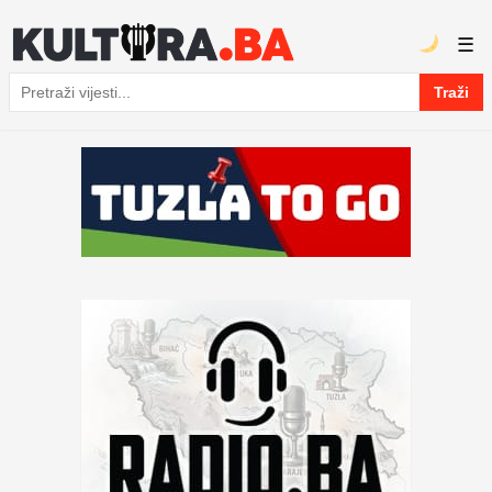
☰
Traži
Pretraga