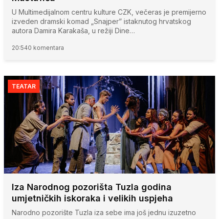
U Multimedijalnom centru kulture CZK, večeras je premijerno
izveden dramski komad „Snajper” istaknutog hrvatskog
autora Damira Karakaša, u režiji Dine…
20:54
0 komentara
TEATAR
Iza Narodnog pozorišta Tuzla godina
umjetničkih iskoraka i velikih uspjeha
Narodno pozorište Tuzla iza sebe ima još jednu izuzetno