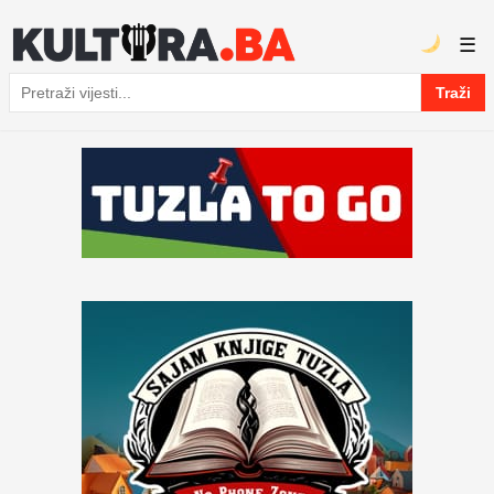
☰
Traži
Pretraga