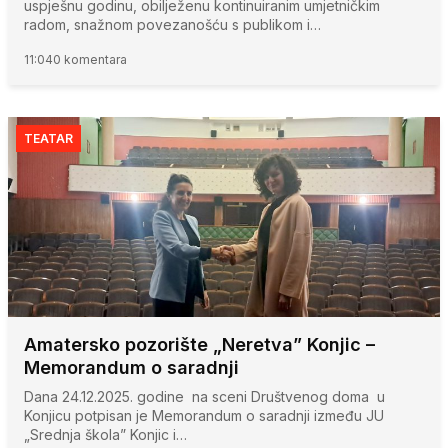
uspješnu godinu, obilježenu kontinuiranim umjetničkim
radom, snažnom povezanošću s publikom i…
11:04
0 komentara
TEATAR
Amatersko pozorište „Neretva” Konjic –
Memorandum o saradnji
Dana 24.12.2025. godine na sceni Društvenog doma u
Konjicu potpisan je Memorandum o saradnji između JU
„Srednja škola” Konjic i…