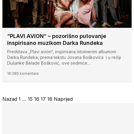
“PLAVI AVION“ – pozorišno putovanje
inspirisano muzikom Darka Rundeka
Predstava „Plavi avion“, inspirisana istoimenim albumom
Darka Rundeka, prema tekstu Jovana Boškovića i u režiji
Dušanke Belade Bošković, ove sedmice…
16:28
0 komentara
Nazad
1
…
15
16
17
18
Naprijed
Posts
pagination