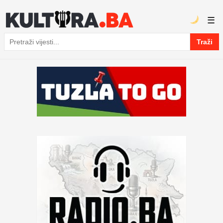
☰
Traži
Pretraga