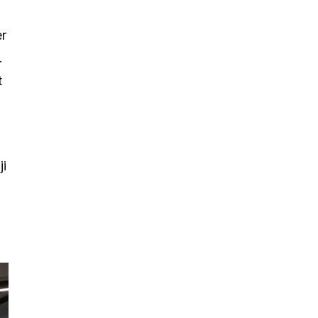
er
.
t
ji