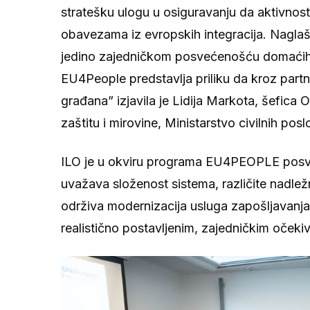
stratešku ulogu u osiguravanju da aktivnos
obavezama iz evropskih integracija. Naglaš
jedino zajedničkom posvećenošću domaćih ins
EU4People predstavlja priliku da kroz partn
građana” izjavila je Lidija Markota, šefica 
zaštitu i mirovine, Ministarstvo civilnih pos
ILO je u okviru programa EU4PEOPLE posveć
uvažava složenost sistema, različite nadlež
održiva modernizacija usluga zapošljavanj
realistično postavljenim, zajedničkim očeki