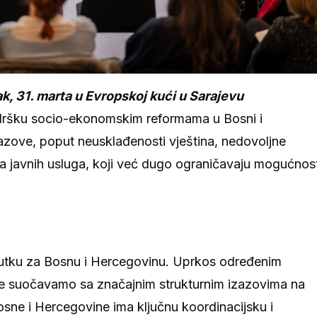
, 31. marta u Evropskoj kući u Sarajevu
ršku socio-ekonomskim reformama u Bosni i
zazove, poput neusklađenosti vještina, nedovoljne
eta javnih usluga, koji već dugo ograničavaju mogućnost
utku za Bosnu i Hercegovinu. Uprkos određenim
 se suočavamo sa značajnim strukturnim izazovima na
Bosne i Hercegovine ima ključnu koordinacijsku i