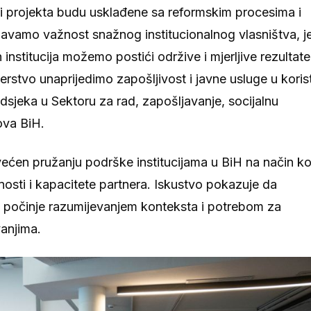
ti projekta budu usklađene sa reformskim procesima i
avamo važnost snažnog institucionalnog vlasništva, j
titucija možemo postići održive i mjerljive rezultate
erstvo unaprijedimo zapošljivost i javne usluge u koris
Odsjeka u Sektoru za rad, zapošljavanje, socijalnu
lova BiH.
en pružanju podrške institucijama u BiH na način ko
nosti i kapacitete partnera. Iskustvo pokazuje da
a počinje razumijevanjem konteksta i potrebom za
vanjima.