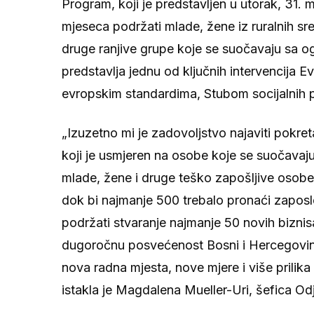
Program, koji je predstavljen u utorak, 31.
mjeseca podržati mlade, žene iz ruralnih sre
druge ranjive grupe koje se suočavaju sa 
predstavlja jednu od ključnih intervencija E
evropskim standardima, Stubom socijalnih
„Izuzetno mi je zadovoljstvo najaviti pokr
koji je usmjeren na osobe koje se suočavaju
mlade, žene i druge teško zapošljive osob
dok bi najmanje 500 trebalo pronaći zaposl
podržati stvaranje najmanje 50 novih bizni
dugoročnu posvećenost Bosni i Hercegovini
nova radna mjesta, nove mjere i više prilika
istakla je Magdalena Mueller-Uri, šefica Od