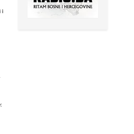
 i
,
: