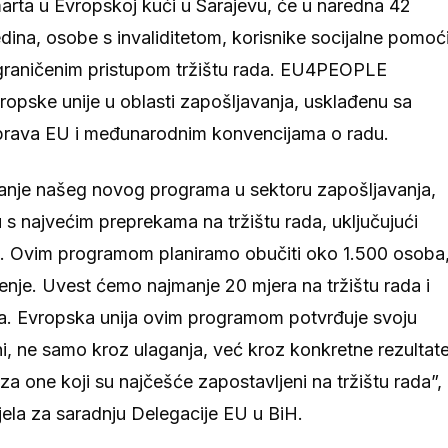
 marta u Evropskoj kući u Sarajevu, će u naredna 42
dina, osobe s invaliditetom, korisnike socijalne pomoći
ograničenim pristupom tržištu rada. EU4PEOPLE
vropske unije u oblasti zapošljavanja, usklađenu sa
 prava EU i međunarodnim konvencijama o radu.
etanje našeg novog programa u sektoru zapošljavanja,
 s najvećim preprekama na tržištu rada, uključujući
e. Ovim programom planiramo obučiti oko 1.500 osoba
enje. Uvest ćemo najmanje 20 mjera na tržištu rada i
sa. Evropska unija ovim programom potvrđuje svoju
, ne samo kroz ulaganja, već kroz konkretne rezultate
 za one koji su najčešće zapostavljeni na tržištu rada”,
jela za saradnju Delegacije EU u BiH.