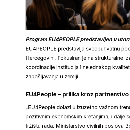
Program EU4PEOPLE predstavljen u utorak
EU4PEOPLE predstavlja sveobuhvatnu pod
Hercegovini. Fokusiran je na strukturalne i
koordinacije institucija i nejednakog kvalit
zapošljavanja u zemlji.
EU4People – prilika kroz partnerstvo
„EU4People dolazi u izuzetno važnom tren
pozitivnim ekonomskim kretanjima, i dalje
tržištu rada. Ministarstvo civilnih poslova 