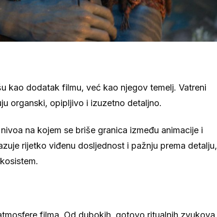
u kao dodatak filmu, već kao njegov temelj. Vatreni
u organski, opipljivo i izuzetno detaljno.
nivoa na kojem se briše granica između animacije i
azuje rijetko viđenu dosljednost i pažnju prema detalju,
ekosistem.
 atmosfere filma. Od dubokih, gotovo ritualnih zvukova