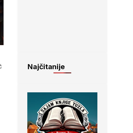
Najčitanije
ć