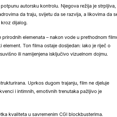
otpunu autorsku kontrolu. Njegova režija je strpljiva,
rovima da traju, svijetu da se razvija, a likovima da s
 kroz dijalog.
te prirodnih elemenata – nakon vode u prethodnom film
ki element. Ton filma ostaje dosljedan: iako je riječ o
suvišno ili namijenjena isključivo vizuelnom dojmu.
trukturirana. Uprkos dugom trajanju, film ne djeluje
enci i intimnih, emotivnih trenutaka pažljivo je
ijetka kvaliteta u savremenim CGI blockbusterima.