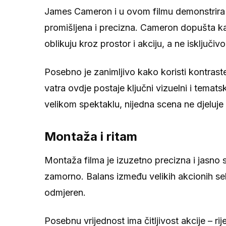
James Cameron i u ovom filmu demonstrira p
promišljena i precizna. Cameron dopušta kad
oblikuju kroz prostor i akciju, a ne isključivo
Posebno je zanimljivo kako koristi kontras
vatra ovdje postaje ključni vizuelni i temats
velikom spektaklu, nijedna scena ne djeluje 
Montaža i ritam
Montaža filma je izuzetno precizna i jasno s
zamorno. Balans između velikih akcionih sekv
odmjeren.
Posebnu vrijednost ima čitljivost akcije – r