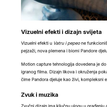
Vizuelni efekti i dizajn svijeta
Vizuelni efekti u
Vatru i pepeo
ne funkcioniš
pejzaži, nova plemena i biomi Pandore djeluj
Motion capture tehnologija dovedena je do 
igranog filma. Dizajn likova i okruženja pok
čime Pandora djeluje kao živi, kompleksni 
Zvuk i muzika
Zvučni dizajn ima ključnu ulogu u građenju