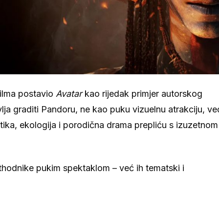
ilma postavio
Avatar
kao rijedak primjer autorskog
lja graditi Pandoru, ne kao puku vizuelnu atrakciju, ve
litika, ekologija i porodična drama prepliću s izuzetnom
thodnike pukim spektaklom – već ih tematski i