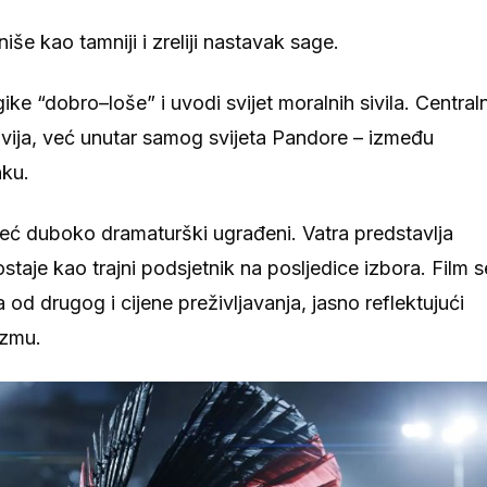
iše kao tamniji i zreliji nastavak sage.
e “dobro–loše” i uvodi svijet moralnih sivila. Centraln
Na’vija, već unutar samog svijeta Pandore – između
nku.
već duboko dramaturški ugrađeni. Vatra predstavlja
ostaje kao trajni podsjetnik na posljedice izbora. Film s
a od drugog i cijene preživljavanja, jasno reflektujući
izmu.