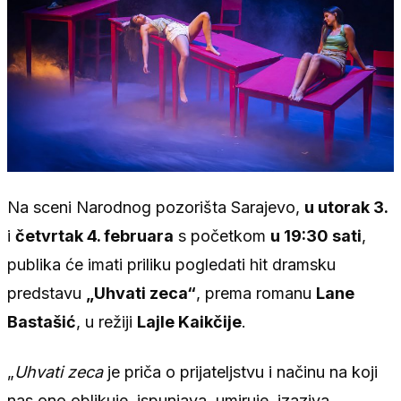
Na sceni Narodnog pozorišta Sarajevo,
u utorak 3.
i
četvrtak 4. februara
s početkom
u 19:30 sati
,
publika će imati priliku pogledati hit dramsku
predstavu
„Uhvati zeca“
, prema romanu
Lane
Bastašić
, u režiji
Lajle Kaikčije
.
„
Uhvati zeca
je priča o prijateljstvu i načinu na koji
nas ono oblikuje, ispunjava, umiruje, izaziva,