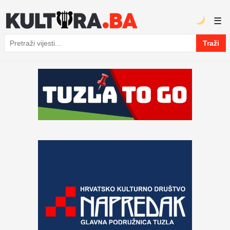
☰
Traži
Pretraga