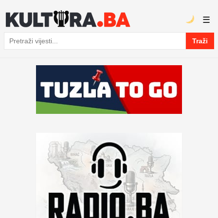
☰
Traži
Pretraga