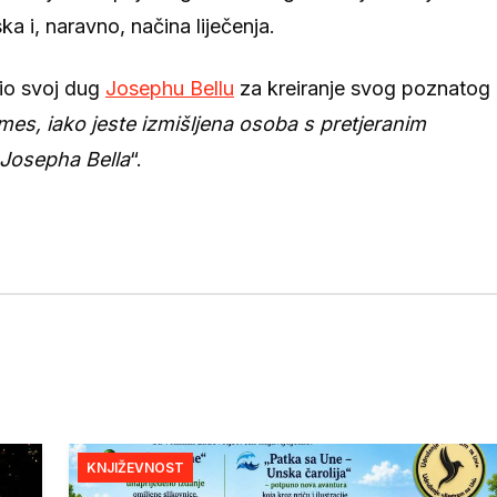
 i, naravno, načina liječenja.
zio svoj dug
Josephu Bellu
za kreiranje svog poznatog
es, iako jeste izmišljena osoba s pretjeranim
a Josepha Bella
“.
KNJIŽEVNOST