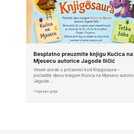
Besplatno preuzmite knjigu Kućica na
Mjesecu autorice Jagode Iličić
Veseli utorak u pričaonici kod Knjigosaura –
počastite djecu knjigom Kućica na Mjesecu autori
Jagode…
1 mjesec prije