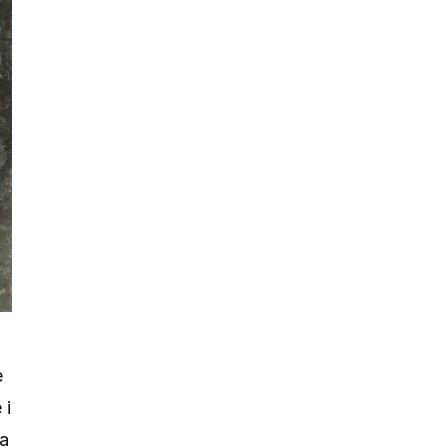
e
 i
na