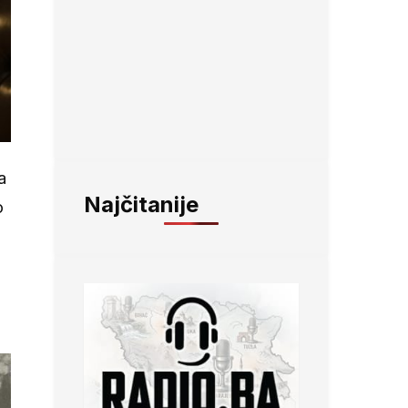
a
Najčitanije
o