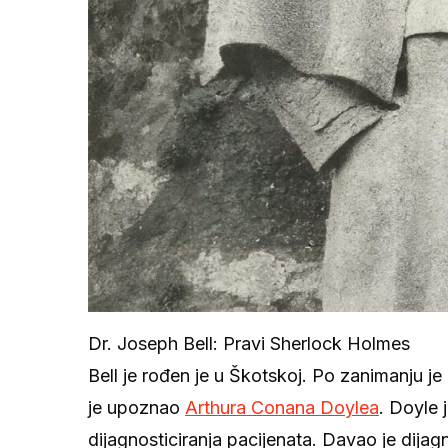
Dr. Joseph Bell: Pravi Sherlock Holmes
Bell je rođen je u Škotskoj. Po zanimanju je 
je upoznao
Arthura Conana Doylea
. Doyle 
dijagnosticiranja pacijenata. Davao je dijagn