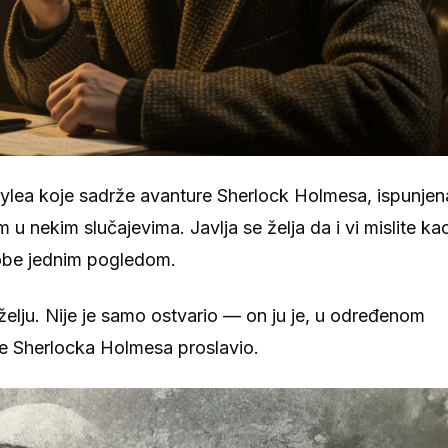
oylea koje sadrže avanture Sherlock Holmesa, ispunjen
 u nekim slučajevima. Javlja se želja da i vi mislite ka
osobe jednim pogledom.
želju. Nije je samo ostvario — on ju je, u određenom
 je Sherlocka Holmesa proslavio.