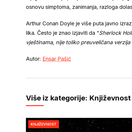
osnovu simptoma, zanimanja, razloga dolaska
Arthur Conan Doyle je više puta javno izra
lika. Često je znao izjaviti da “
Sherlock Holm
vještinama, nije toliko preuveličana verzij
Autor:
Ensar Pašić
Više iz kategorije: Književnost
KNJIŽEVNOST