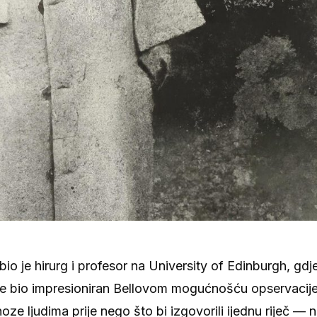
bio je hirurg i profesor na University of Edinburgh, gdj
je bio impresioniran Bellovom mogućnošću opservacije
oze ljudima prije nego što bi izgovorili ijednu riječ — 