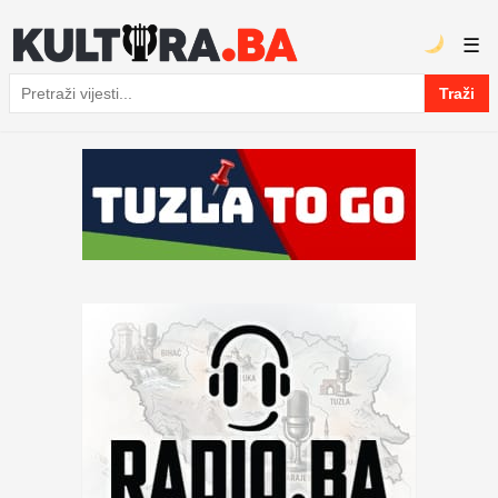
☰
Traži
Pretraga