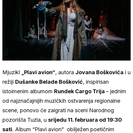
Mjuzikl
„Plavi avion“
, autora
Jovana Boškovića
i u
režiji
Dušanke Belade Bošković
, inspirisan
istoimenim albumom
Rundek Cargo Trija
– jednim
od najznačajnijih muzičkih ostvarenja regionalne
scene, ponovo će zaigrati na sceni Narodnog
pozorišta Tuzla, u
srijedu 11. februara od 19:30
sati
. Album “Plavi avion” obilježen poetičnim