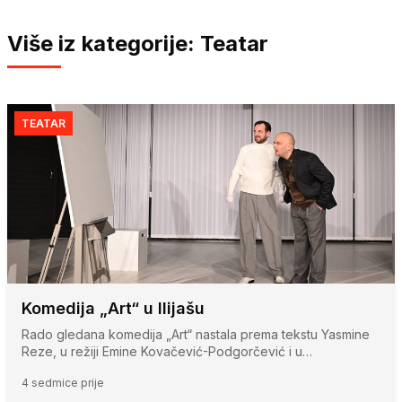
Više iz kategorije: Teatar
TEATAR
Komedija „Art“ u Ilijašu
Rado gledana komedija „Art“ nastala prema tekstu Yasmine
Reze, u režiji Emine Kovačević-Podgorčević i u…
4 sedmice prije