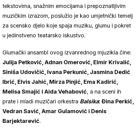
tekstovima, snažnim emocijama i prepoznatljivim
muzičkim izrazom, poslužio je kao umjetnički temelj
za scensko djelo koje spaja muziku, glumu i pokret
u jedinstveno teatarsko iskustvo.
Glumački ansambl ovog izvanrednog mjuzikla čine:
Julija Petković, Adnan Omerović, Elmir Krivalić,
Siniša Udovičić, Ivana Perkunić, Jasmina Dedić
Ibrić, Elvis Jahić, Mirza Pinjić, Ema Kadirić,
Melisa Smajić i Aida Vehabović
, a na sceni ih
prate i mladi muzičari orkestra
Balsika
: Đina Perkić,
Vedran Savić, Amar Gulamović i Denis
Barjektarević
.