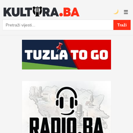
☰
Traži
Pretraga