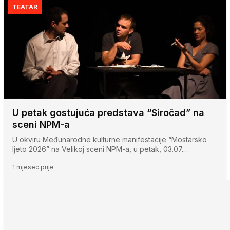
TEATAR
U petak gostujuća predstava “Siročad” na
sceni NPM-a
U okviru Međunarodne kulturne manifestacije “Mostarsko
ljeto 2026” na Velikoj sceni NPM-a, u petak, 03.07.…
1 mjesec prije