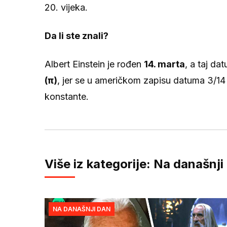
20. vijeka.
Da li ste znali?
Albert Einstein je rođen
14. marta
, a taj da
(π)
, jer se u američkom zapisu datuma 3/
konstante.
Više iz kategorije: Na današnji
NA DANAŠNJI DAN