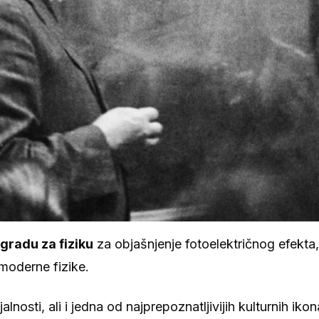
gradu za fiziku
za objašnjenje fotoelektričnog efekta,
 moderne fizike.
osti, ali i jedna od najprepoznatljivijih kulturnih ikon