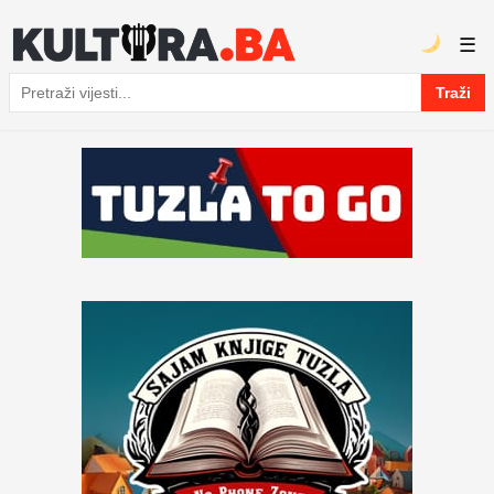
☰
Traži
Pretraga