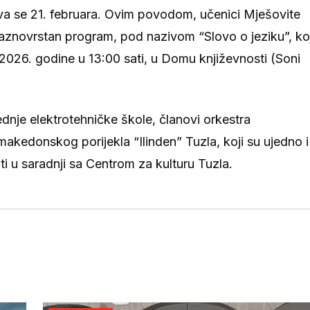
va se 21. februara. Ovim povodom, učenici Mješovite
 raznovrstan program, pod nazivom “Slovo o jeziku”, koj
a 2026. godine u 13:00 sati, u Domu književnosti (Soni
dnje elektrotehničke škole, članovi orkestra
akedonskog porijekla “Ilinden” Tuzla, koji su ujedno i
ti u saradnji sa Centrom za kulturu Tuzla.