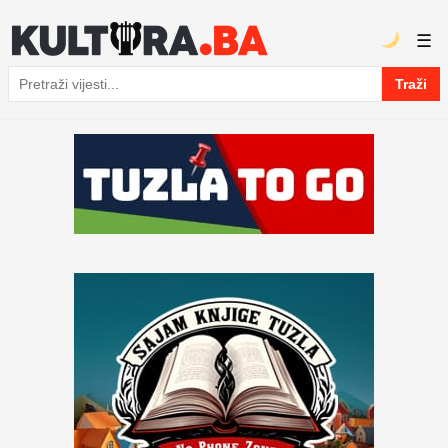
☰
Traži
Pretraga