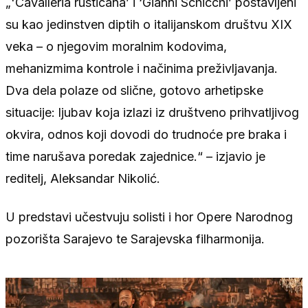
„'Cavalleria rusticana’ i ‘Gianni Schicchi’ postavljeni
su kao jedinstven diptih o italijanskom društvu XIX
veka – o njegovim moralnim kodovima,
mehanizmima kontrole i načinima preživljavanja.
Dva dela polaze od slične, gotovo arhetipske
situacije: ljubav koja izlazi iz društveno prihvatljivog
okvira, odnos koji dovodi do trudnoće pre braka i
time narušava poredak zajednice.“ – izjavio je
reditelj, Aleksandar Nikolić.
U predstavi učestvuju solisti i hor Opere Narodnog
pozorišta Sarajevo te Sarajevska filharmonija.