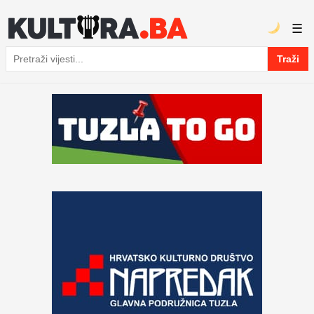
☰
Traži
Pretraga