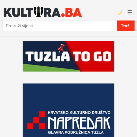
☰
Traži
Pretraga