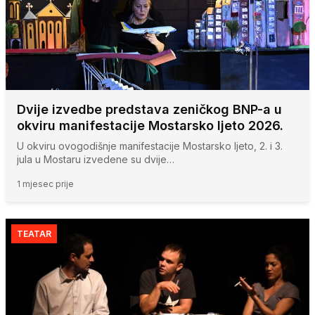
Dvije izvedbe predstava zeničkog BNP-a u
okviru manifestacije Mostarsko ljeto 2026.
U okviru ovogodišnje manifestacije Mostarsko ljeto, 2. i 3.
jula u Mostaru izvedene su dvije…
1 mjesec prije
TEATAR