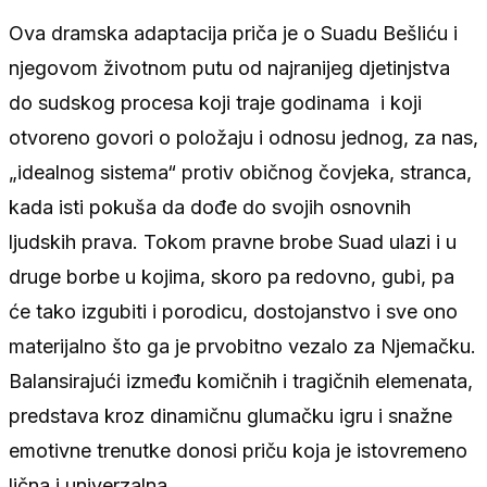
Ova dramska adaptacija priča je o Suadu Bešliću i
njegovom životnom putu od najranijeg djetinjstva
do sudskog procesa koji traje godinama i koji
otvoreno govori o položaju i odnosu jednog, za nas,
„idealnog sistema“ protiv običnog čovjeka, stranca,
kada isti pokuša da dođe do svojih osnovnih
ljudskih prava. Tokom pravne brobe Suad ulazi i u
druge borbe u kojima, skoro pa redovno, gubi, pa
će tako izgubiti i porodicu, dostojanstvo i sve ono
materijalno što ga je prvobitno vezalo za Njemačku.
Balansirajući između komičnih i tragičnih elemenata,
predstava kroz dinamičnu glumačku igru i snažne
emotivne trenutke donosi priču koja je istovremeno
lična i univerzalna.