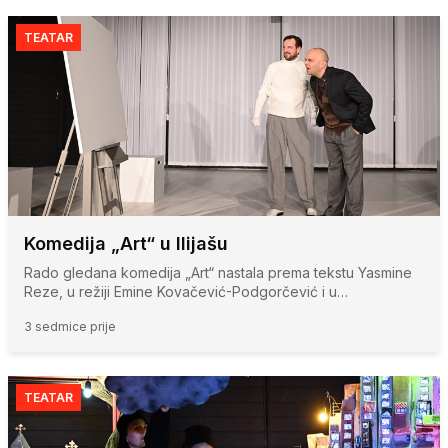
TEATAR
Komedija „Art“ u Ilijašu
Rado gledana komedija „Art“ nastala prema tekstu Yasmine
Reze, u režiji Emine Kovačević-Podgorčević i u…
3 sedmice prije
TEATAR