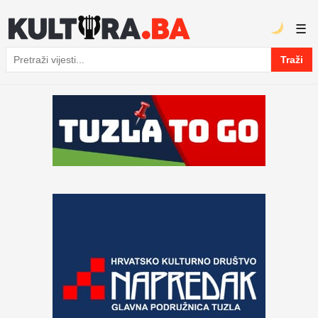
☰
Traži
Pretraga