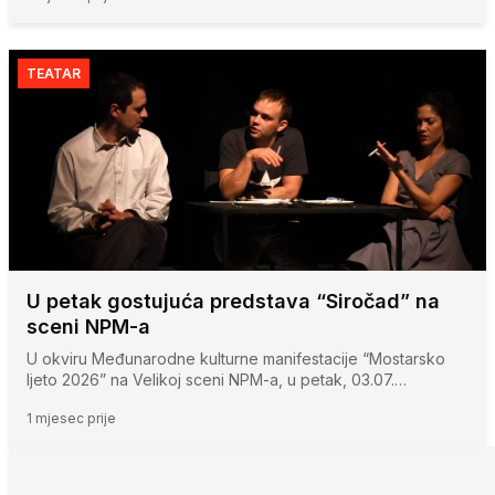
TEATAR
U petak gostujuća predstava “Siročad” na
sceni NPM-a
U okviru Međunarodne kulturne manifestacije “Mostarsko
ljeto 2026” na Velikoj sceni NPM-a, u petak, 03.07.…
1 mjesec prije