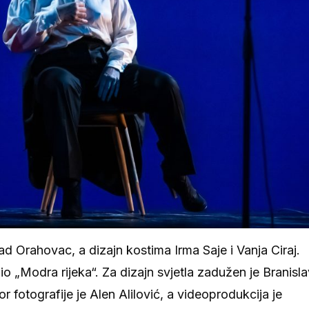
ad Orahovac, a dizajn kostima Irma Saje i Vanja Ciraj.
o „Modra rijeka“. Za dizajn svjetla zadužen je Branisla
or fotografije je Alen Alilović, a videoprodukcija je