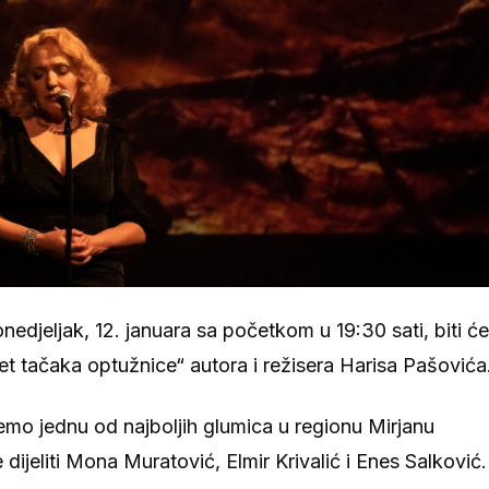
djeljak, 12. januara sa početkom u 19:30 sati, biti će
et tačaka optužnice“ autora i režisera Harisa Pašovića
emo jednu od najboljih glumica u regionu Mirjanu
ijeliti Mona Muratović, Elmir Krivalić i Enes Salković.