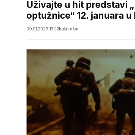
Uživajte u hit predstavi 
optužnice“ 12. januara 
09.01.2026 13:32
kultura.ba