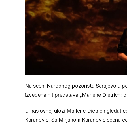
Na sceni Narodnog pozorišta Sarajevo u pone
izvedena hit predstava „Marlene Dietrich: p
U naslovnoj ulozi Marlene Dietrich gledat ć
Karanović. Sa Mirjanom Karanović scenu će d