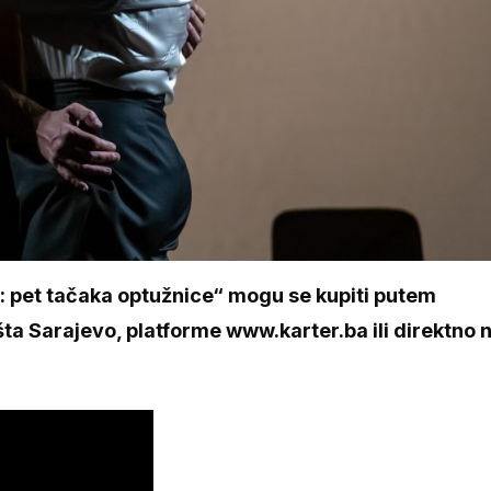
: pet tačaka optužnice“ mogu se kupiti putem
a Sarajevo, platforme www.karter.ba ili direktno 