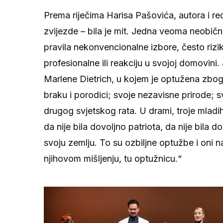
Prema riječima Harisa Pašovića, autora i red
zvijezde – bila je mit. Jedna veoma neobič
pravila nekonvencionalne izbore, često riziku
profesionalne ili reakciju u svojoj domovi
Marlene Dietrich, u kojem je optužena zbog
braku i porodici; svoje nezavisne prirode;
drugog svjetskog rata. U drami, troje mladi
da nije bila dovoljno patriota, da nije bila 
svoju zemlju. To su ozbiljne optužbe i oni n
njihovom mišljenju, tu optužnicu.“