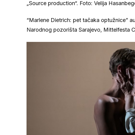
„Source production“. Foto: Velija Hasanbeg
“Marlene Dietrich: pet tačaka optužnice” au
Narodnog pozorišta Sarajevo, Mittelfesta C