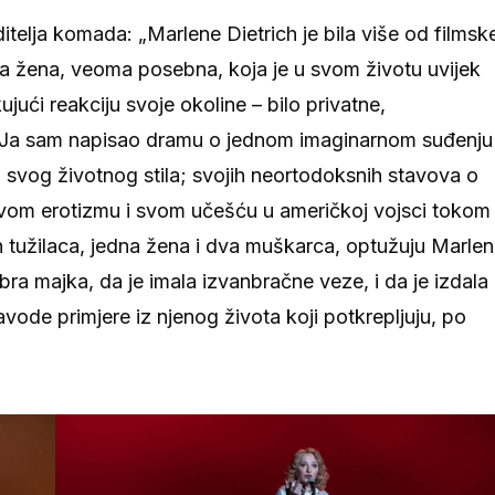
itelja komada: „Marlene Dietrich je bila više od filmsk
na žena, veoma posebna, koja je u svom životu uvijek
jući reakciju svoje okoline – bilo privatne,
ni. Ja sam napisao dramu o jednom imaginarnom suđenju
 svog životnog stila; svojih neortodoksnih stavova o
 svom erotizmu i svom učešću u američkoj vojsci tokom
h tužilaca, jedna žena i dva muškarca, optužuju Marle
dobra majka, da je imala izvanbračne veze, i da je izdala
avode primjere iz njenog života koji potkrepljuju, po