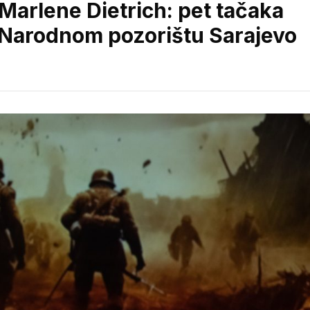
„Marlene Dietrich: pet tačaka
u Narodnom pozorištu Sarajevo