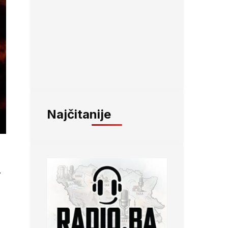
Najčitanije
.