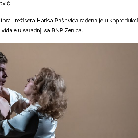
ović
tora i režisera Harisa Pašovića rađena je u koprodukci
ividale u saradnji sa BNP Zenica.