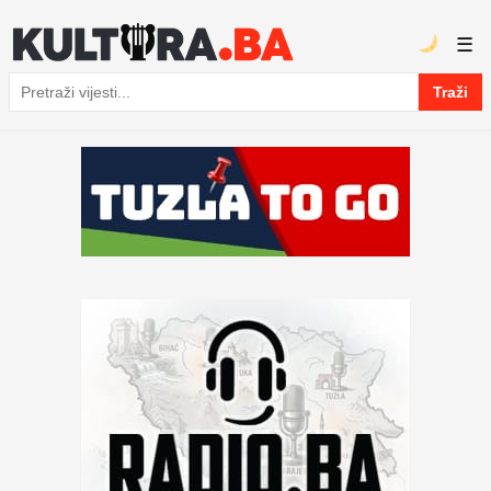
☰
Traži
Pretraga