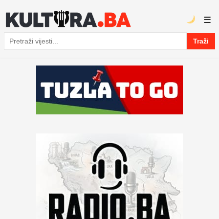
☰
Traži
Pretraga