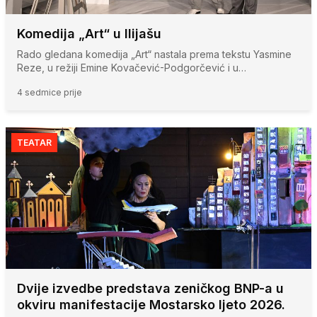
Komedija „Art“ u Ilijašu
Rado gledana komedija „Art“ nastala prema tekstu Yasmine
Reze, u režiji Emine Kovačević-Podgorčević i u…
4 sedmice prije
TEATAR
Dvije izvedbe predstava zeničkog BNP-a u
okviru manifestacije Mostarsko ljeto 2026.