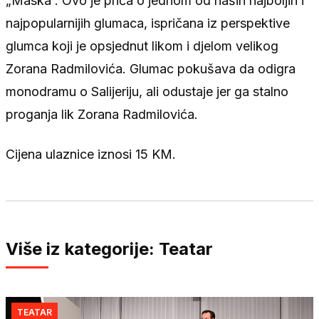
„Maska“. Ovo je priča o jednom od naših najboljih i
najpopularnijih glumaca, ispričana iz perspektive
glumca koji je opsjednut likom i djelom velikog
Zorana Radmilovića. Glumac pokušava da odigra
monodramu o Salijeriju, ali odustaje jer ga stalno
proganja lik Zorana Radmilovića.
Cijena ulaznice iznosi 15 KM.
Više iz kategorije: Teatar
TEATAR