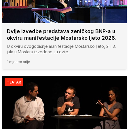
Dvije izvedbe predstava zeničkog BNP-a u
okviru manifestacije Mostarsko ljeto 2026.
U okviru ovogodišnje manifestacije Mostarsko ljeto, 2. i 3.
jula u Mostaru izvedene su dvije…
1 mjesec prije
TEATAR