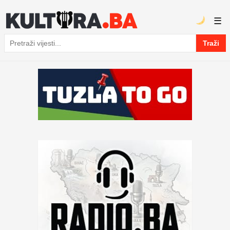
☰
Traži
Pretraga