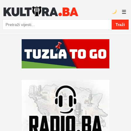
☰
Traži
Pretraga