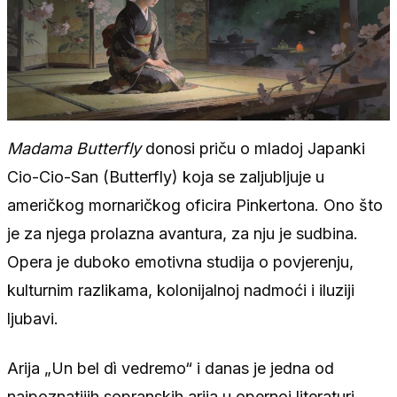
Madama Butterfly
donosi priču o mladoj Japanki
Cio-Cio-San (Butterfly) koja se zaljubljuje u
američkog mornaričkog oficira Pinkertona. Ono što
je za njega prolazna avantura, za nju je sudbina.
Opera je duboko emotivna studija o povjerenju,
kulturnim razlikama, kolonijalnoj nadmoći i iluziji
ljubavi.
Arija „Un bel dì vedremo“ i danas je jedna od
najpoznatijih sopranskih arija u opernoj literaturi.