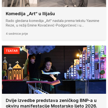
Komedija „Art“ u Ilijašu
Rado gledana komedija „Art“ nastala prema tekstu Yasmine
Reze, u režiji Emine Kovačević-Podgorčević i u…
4 sedmice prije
TEATAR
Dvije izvedbe predstava zeničkog BNP-a u
okviru manifestacije Mostarsko ljeto 2026.