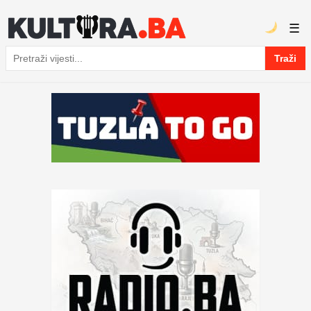
☰
Traži
Pretraga