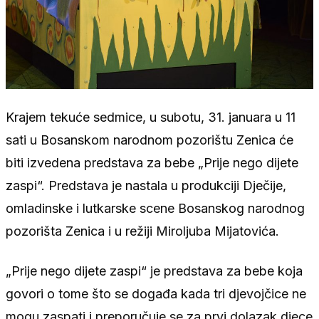
Krajem tekuće sedmice, u subotu, 31. januara u 11
sati u Bosanskom narodnom pozorištu Zenica će
biti izvedena predstava za bebe „Prije nego dijete
zaspi“. Predstava je nastala u produkciji Dječije,
omladinske i lutkarske scene Bosanskog narodnog
pozorišta Zenica i u režiji Miroljuba Mijatovića.
„Prije nego dijete zaspi“ je predstava za bebe koja
govori o tome što se događa kada tri djevojčice ne
mogu zaspati i preporučuje se za prvi dolazak djece