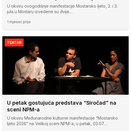
U okviru ovogodišnje manifestacije Mostarsko ljeto, 2. i 3.
jula u Mostaru izvedene su dvije…
1 mjesec prije
TEATAR
U petak gostujuća predstava “Siročad” na
sceni NPM-a
U okviru Međunarodne kulturne manifestacije “Mostarsko
ljeto 2026” na Velikoj sceni NPM-a, u petak, 03.07.…