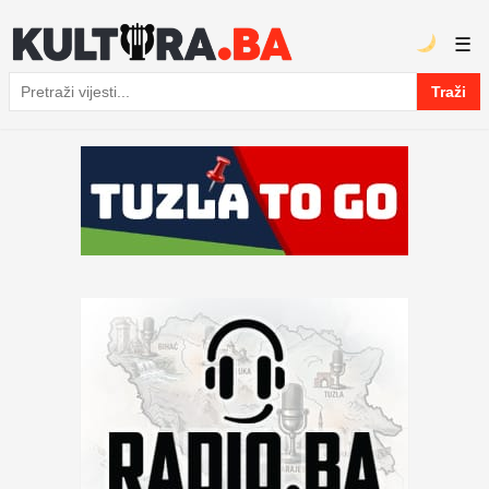
☰
Traži
Pretraga