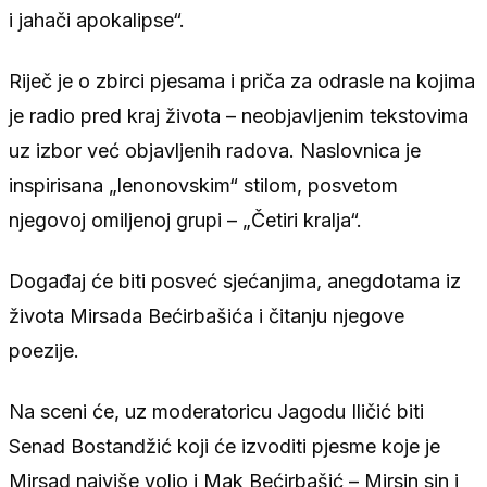
i jahači apokalipse“.
Riječ je o zbirci pjesama i priča za odrasle na kojima
je radio pred kraj života – neobjavljenim tekstovima
uz izbor već objavljenih radova. Naslovnica je
inspirisana „lenonovskim“ stilom, posvetom
njegovoj omiljenoj grupi – „Četiri kralja“.
Događaj će biti posveć sjećanjima, anegdotama iz
života Mirsada Bećirbašića i čitanju njegove
poezije.
Na sceni će, uz moderatoricu Jagodu Iličić biti
Senad Bostandžić koji će izvoditi pjesme koje je
Mirsad najviše volio i Mak Bećirbašić – Mirsin sin i