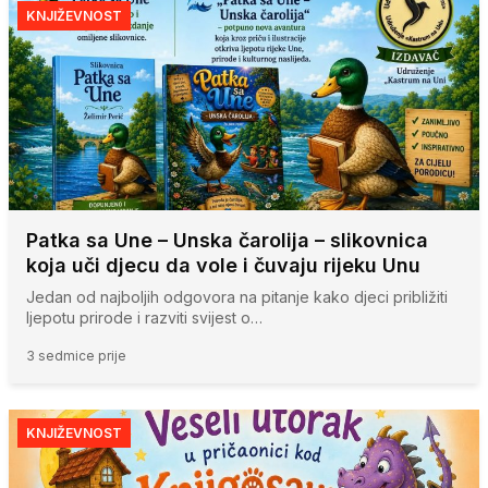
KNJIŽEVNOST
Patka sa Une – Unska čarolija – slikovnica
koja uči djecu da vole i čuvaju rijeku Unu
Jedan od najboljih odgovora na pitanje kako djeci približiti
ljepotu prirode i razviti svijest o…
3 sedmice prije
KNJIŽEVNOST