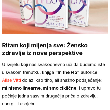
Ritam koji mijenja sve: Žensko
zdravlje iz nove perspektive
U svijetu koji nas svakodnevno uči da budemo iste
u svakom trenutku, knjiga
“In the Flo”
autorice
Alise Vitti
dolazi kao tiho, ali snažno podsjećanje:
mi nismo linearne, mi smo ciklične.
I upravo tu
počinje jedna sasvim drugačija priča o zdravlju,
energiji i uspjehu.