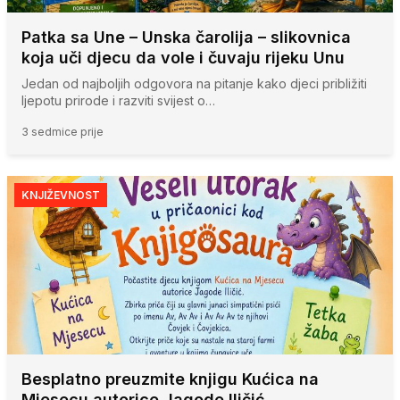
Patka sa Une – Unska čarolija – slikovnica
koja uči djecu da vole i čuvaju rijeku Unu
Jedan od najboljih odgovora na pitanje kako djeci približiti
ljepotu prirode i razviti svijest o…
3 sedmice prije
KNJIŽEVNOST
Besplatno preuzmite knjigu Kućica na
Mjesecu autorice Jagode Iličić