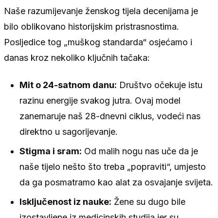
Naše razumijevanje ženskog tijela decenijama je
bilo oblikovano historijskim pristrasnostima.
Posljedice tog „muškog standarda“ osjećamo i
danas kroz nekoliko ključnih tačaka:
Mit o 24-satnom danu:
Društvo očekuje istu
razinu energije svakog jutra. Ovaj model
zanemaruje naš 28-dnevni ciklus, vodeći nas
direktno u sagorijevanje.
Stigma i sram:
Od malih nogu nas uče da je
naše tijelo nešto što treba „popraviti“, umjesto
da ga posmatramo kao alat za osvajanje svijeta.
Isključenost iz nauke:
Žene su dugo bile
izostavljene iz medicinskih studija jer su