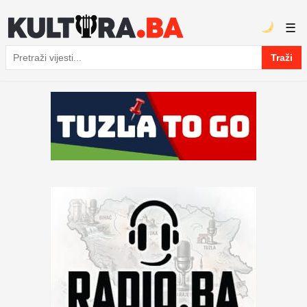
☰
Traži
Pretraga