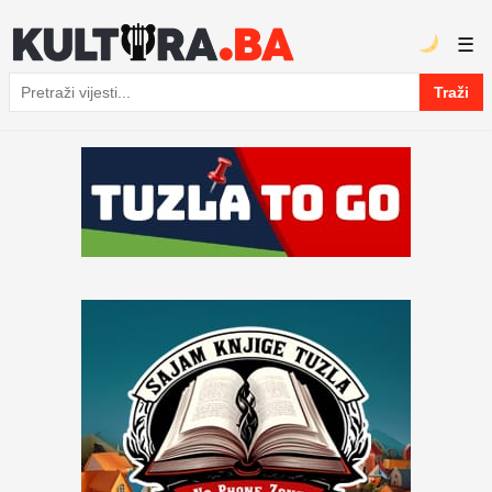
☰
Traži
Pretraga