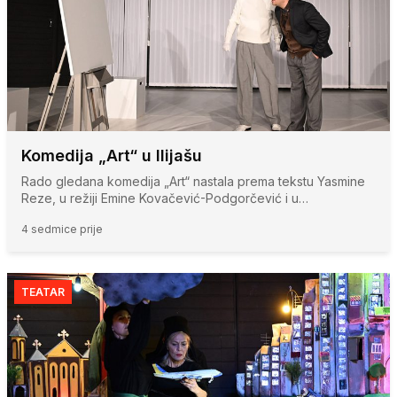
Komedija „Art“ u Ilijašu
Rado gledana komedija „Art“ nastala prema tekstu Yasmine
Reze, u režiji Emine Kovačević-Podgorčević i u…
4 sedmice prije
TEATAR