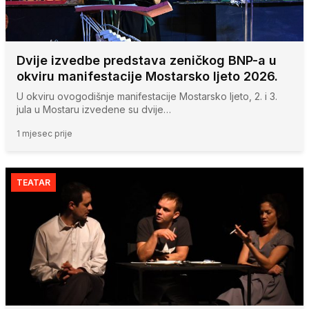
Dvije izvedbe predstava zeničkog BNP-a u
okviru manifestacije Mostarsko ljeto 2026.
U okviru ovogodišnje manifestacije Mostarsko ljeto, 2. i 3.
jula u Mostaru izvedene su dvije…
1 mjesec prije
TEATAR