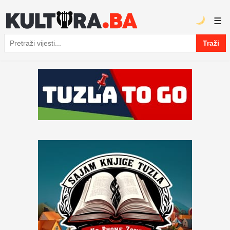
☰
Traži
Pretraga