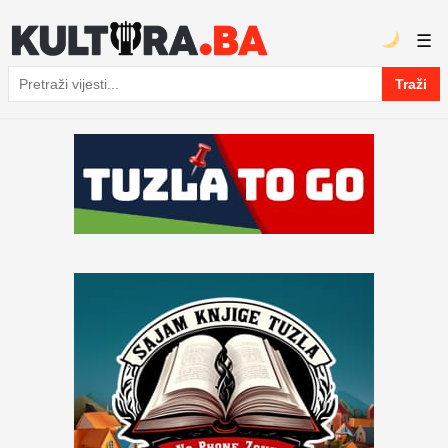
☰
Traži
Pretraga