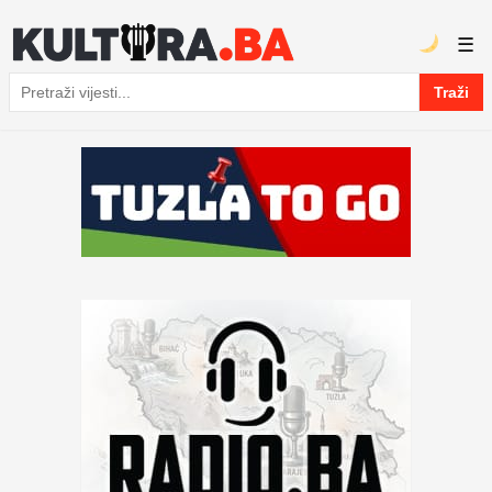
☰
Traži
Pretraga