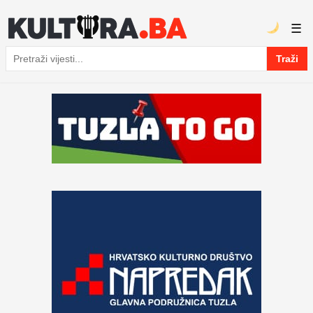
☰
Traži
Pretraga