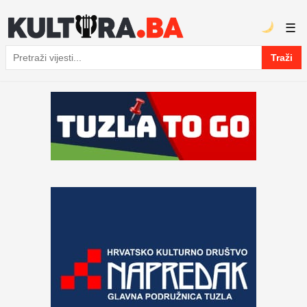
☰
Traži
Pretraga