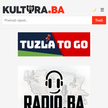
☰
Traži
Pretraga