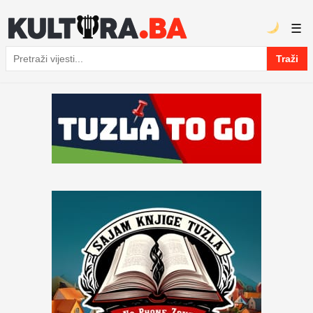
☰
Traži
Pretraga