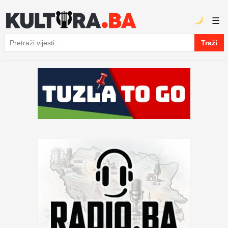
☰
Traži
Pretraga