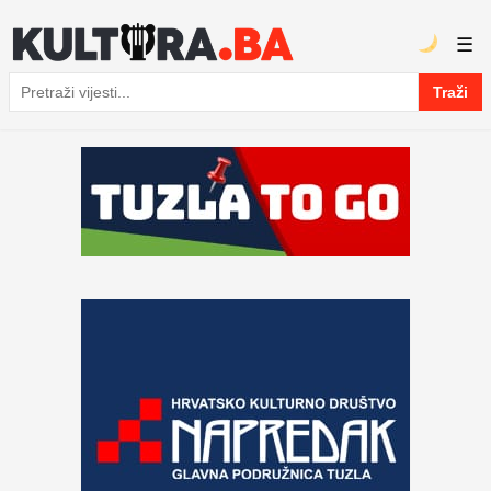
☰
Traži
Pretraga