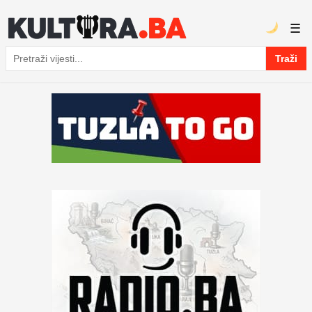
☰
Traži
Pretraga