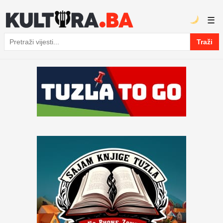
☰
Traži
Pretraga