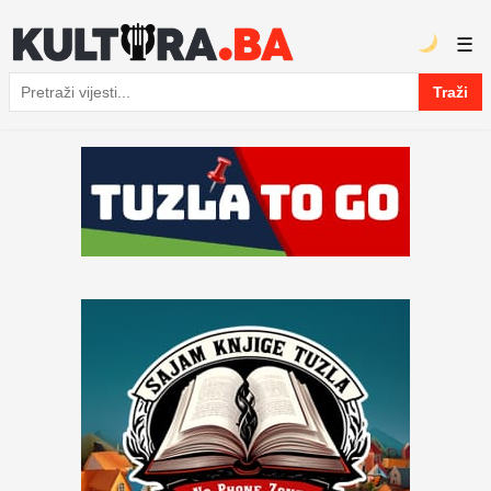
☰
Traži
Pretraga