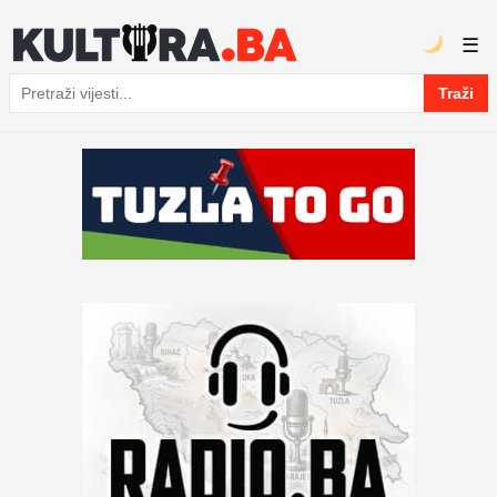
☰
Traži
Pretraga