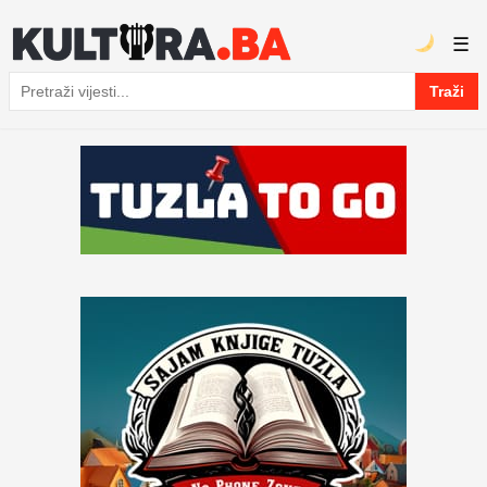
☰
Traži
Pretraga