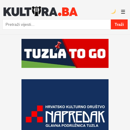
☰
Traži
Pretraga