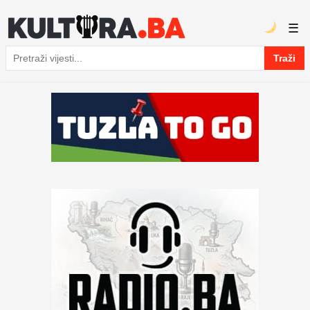
☰
Traži
Pretraga