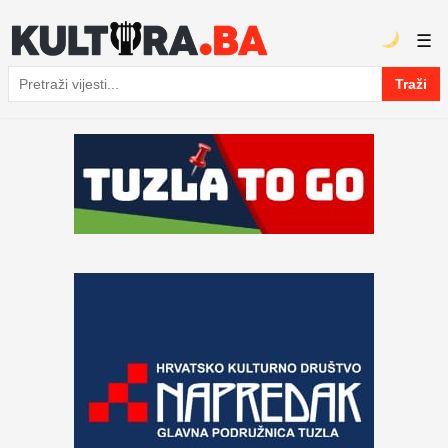
☰
Traži
Pretraga