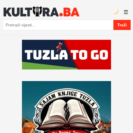
☰
Traži
Pretraga